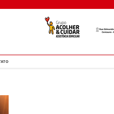
oco Atual
NOTÍCIA EM FOCO
TATO