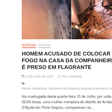
NOTÍCIAS
POLÍCIA
HOMEM ACUSADO DE COLOCAR
FOGO NA CASA DA COMPANHEI
É PRESO EM FLAGRANTE
12 de julho de 2024
No Comments
#atear
#atearfogo
#homemcolocafogonacasadacompanheira
f
Na madrugada desta quarta-feira 10 de Julho, por volta
02:00 horas, uma mulher moradora do distrito de Arraia
D’Ajuda em Porto Seguro, compareceu na…