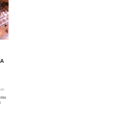
RA
ogo
 das
l