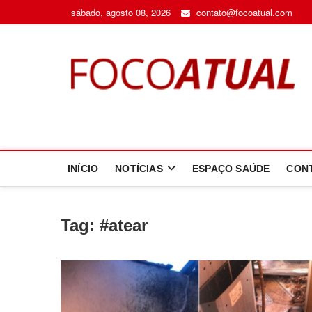
Skip
sábado, agosto 08, 2026
contato@focoatual.com
to
content
F
A 
INÍCIO
NOTÍCIAS
ESPAÇO SAÚDE
CON
Tag:
#atear