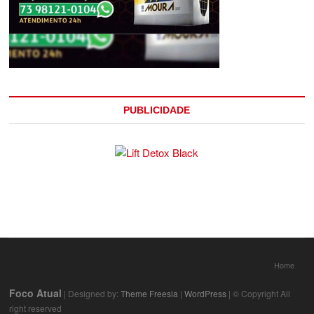
PUBLICIDADE
Home
Foco Atual
| Designed by:
Theme Freesia
|
WordPress
| © Copyright All
right reserved