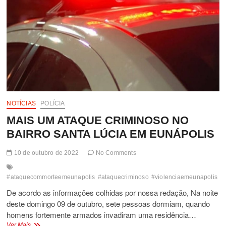
NOTÍCIAS
POLÍCIA
MAIS UM ATAQUE CRIMINOSO NO
BAIRRO SANTA LÚCIA EM EUNÁPOLIS
10 de outubro de 2022
No Comments
#ataquecommorteemeunapolis
#ataquecriminoso
#violenciaemeunapolis
vi
De acordo as informações colhidas por nossa redação, Na noite
deste domingo 09 de outubro, sete pessoas dormiam, quando
homens fortemente armados invadiram uma residência…
MAIS
Ver Mais