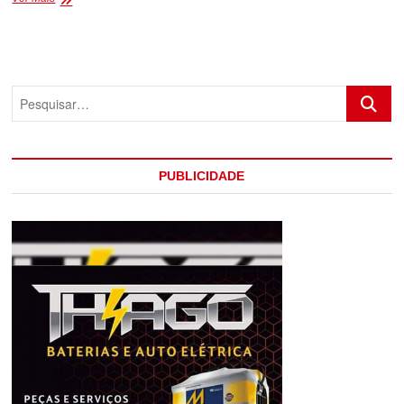
UM
ATAQUE
CRIMINOSO
NO
BAIRRO
Pesquis
SANTA
LÚCIA
EM
EUNÁPOLIS
PUBLICIDADE