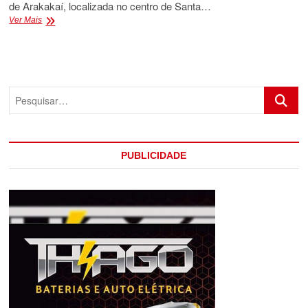
de Arakakaí, localizada no centro de Santa…
FILHO
Ver Mais
DE
EX
PREFEITO
É
MORTO
Pesquis
A
TIROS
EM
PRAIA
DE
PUBLICIDADE
CABRÁLIA