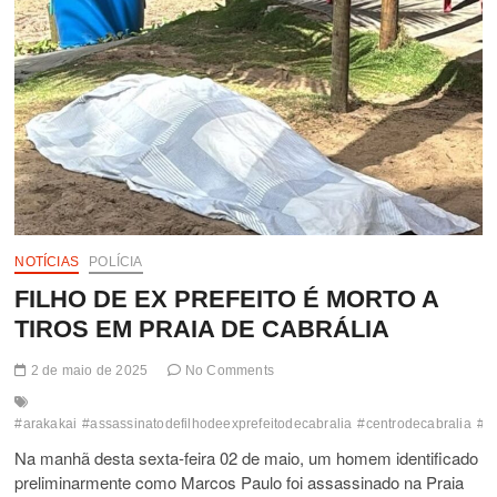
NOTÍCIAS
POLÍCIA
FILHO DE EX PREFEITO É MORTO A
TIROS EM PRAIA DE CABRÁLIA
2 de maio de 2025
No Comments
#arakakai
#assassinatodefilhodeexprefeitodecabralia
#centrodecabralia
#m
Na manhã desta sexta-feira 02 de maio, um homem identificado
preliminarmente como Marcos Paulo foi assassinado na Praia