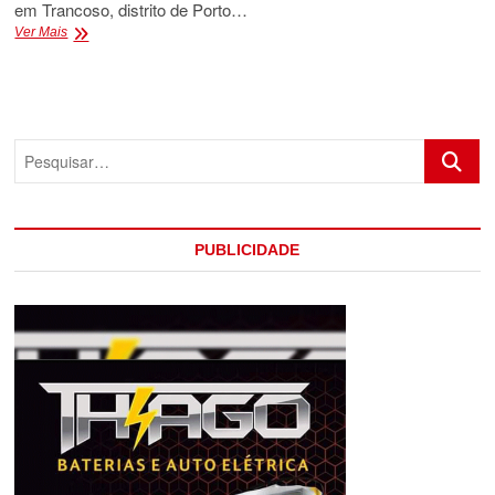
em Trancoso, distrito de Porto…
FOGE
Ver Mais
DE
PRESÍDIO
LADRÃO
DE
CASA
Pesquis
LOTÉRICA
PUBLICIDADE