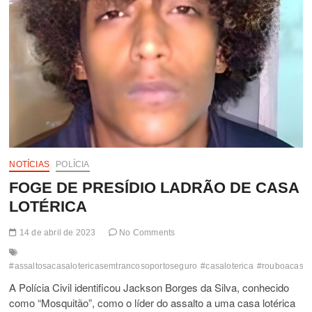
NOTÍCIAS
POLÍCIA
FOGE DE PRESÍDIO LADRÃO DE CASA
LOTÉRICA
14 de abril de 2023
No Comments
#assaltosacasalotericasemtrancosoportoseguro
#casaloterica
#rouboacasal
A Polícia Civil identificou Jackson Borges da Silva, conhecido
como “Mosquitão”, como o líder do assalto a uma casa lotérica