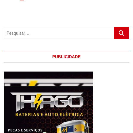
APREENDE
DROGAS
EM
EUNÁPOLIS
E
Pesquis
INTENSIFICA
OS
TRABALHOS
NA
REGIÃO
PUBLICIDADE