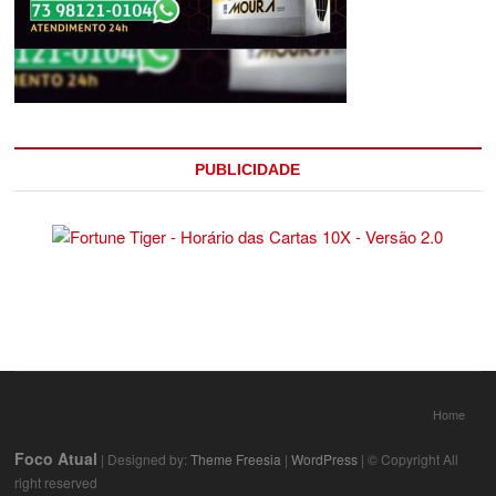
PUBLICIDADE
Home
Foco Atual
| Designed by:
Theme Freesia
|
WordPress
| © Copyright All
right reserved