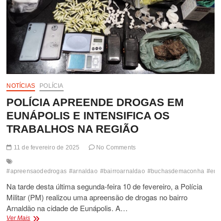
NOTÍCIAS
POLÍCIA
POLÍCIA APREENDE DROGAS EM
EUNÁPOLIS E INTENSIFICA OS
TRABALHOS NA REGIÃO
11 de fevereiro de 2025
No Comments
#apreensaodedrogas
#arnaldao
#bairroarnaldao
#buchasdemaconha
#ent
Na tarde desta última segunda-feira 10 de fevereiro, a Polícia
Militar (PM) realizou uma apreensão de drogas no bairro
Arnaldão na cidade de Eunápolis. A…
POLÍCIA
Ver Mais