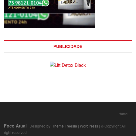
PUBLICIDADE
Home
Foco Atual
| Designed by:
Theme Freesia
|
WordPress
| © Copyright All
right reserved