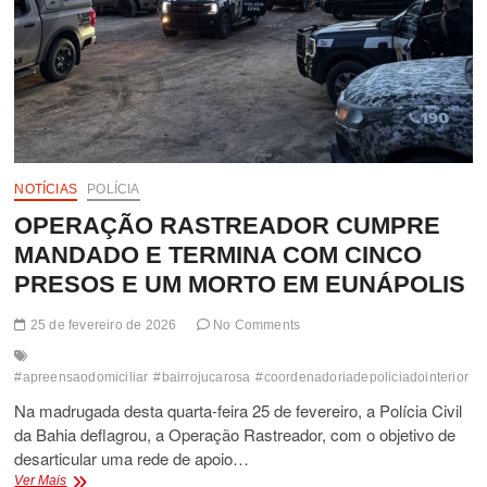
NOTÍCIAS
POLÍCIA
OPERAÇÃO RASTREADOR CUMPRE
MANDADO E TERMINA COM CINCO
PRESOS E UM MORTO EM EUNÁPOLIS
25 de fevereiro de 2026
No Comments
#apreensaodomiciliar
#bairrojucarosa
#coordenadoriadepoliciadointerior
#d
Na madrugada desta quarta-feira 25 de fevereiro, a Polícia Civil
da Bahia deflagrou, a Operação Rastreador, com o objetivo de
desarticular uma rede de apoio…
OPERAÇÃO
Ver Mais