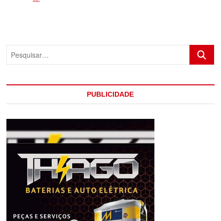
RASTREADOR
CUMPRE
MANDADO
E
TERMINA
Pesquis
COM
CINCO
PRESOS
E
UM
PUBLICIDADE
MORTO
EM
EUNÁPOLIS