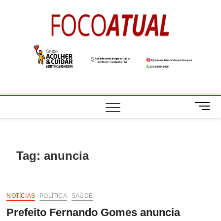
Skip
to
Foco
A NOTÍCIA EM
content
FOCO
Atual
M
e
n
u
B
Tag:
anuncia
u
t
t
o
NOTÍCIAS
POLÍTICA
SAÚDE
n
Prefeito Fernando Gomes anuncia