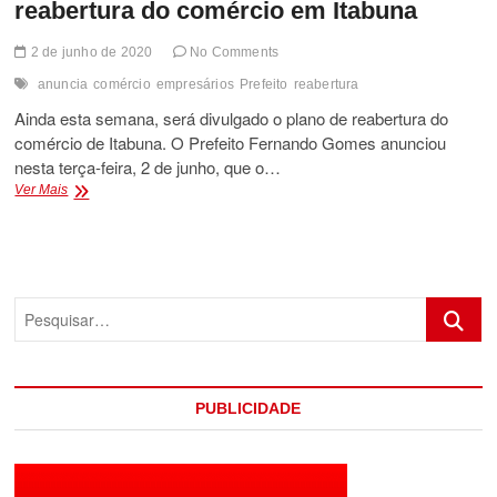
reabertura do comércio em Itabuna
2 de junho de 2020
No Comments
anuncia
comércio
empresários
Prefeito
reabertura
Ainda esta semana, será divulgado o plano de reabertura do
comércio de Itabuna. O Prefeito Fernando Gomes anunciou
nesta terça-feira, 2 de junho, que o…
Prefeito
Ver Mais
Fernando
Gomes
anuncia
reabertura
do
Pesquis
comércio
em
Itabuna
PUBLICIDADE