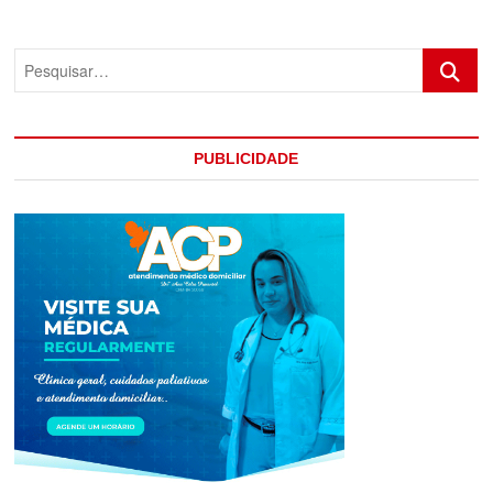
QUEBRA
O
SILÊNCIO
Pesquis
SOBRE
FASE
DIFÍCIL
PUBLICIDADE