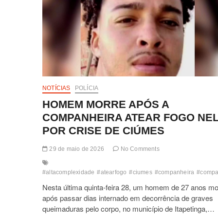
NOTÍCIAS
POLÍCIA
HOMEM MORRE APÓS A
COMPANHEIRA ATEAR FOGO NE
POR CRISE DE CIÚMES
29 de maio de 2026
No Comments
#altacomplexidade
#atearfogo
#ciumes
#companheira
#compa
Nesta última quinta-feira 28, um homem de 27 anos mo
após passar dias internado em decorrência de graves
queimaduras pelo corpo, no município de Itapetinga,…