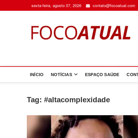
Skip
sexta-feira, agosto 07, 2026
contato@focoatual.com
to
content
F
A 
INÍCIO
NOTÍCIAS
ESPAÇO SAÚDE
CON
Tag:
#altacomplexidade