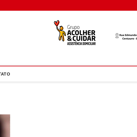
oco Atual
NOTÍCIA EM FOCO
TATO