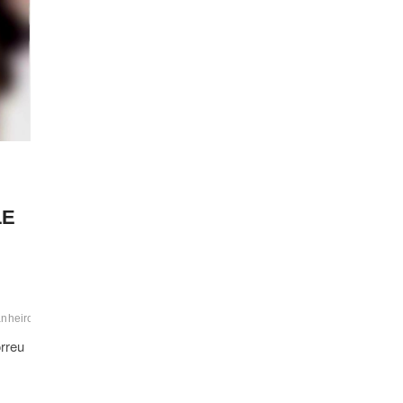
LE
nheiro
#crisedeciumes
#homicidioqualificado
#hospitalgeraldeitapetinga
#hos
rreu