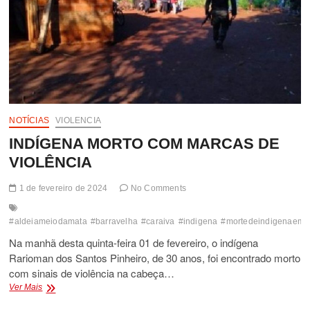
NOTÍCIAS
VIOLENCIA
INDÍGENA MORTO COM MARCAS DE
VIOLÊNCIA
1 de fevereiro de 2024
No Comments
#aldeiameiodamata
#barravelha
#caraiva
#indigena
#mortedeindigenaemp
Na manhã desta quinta-feira 01 de fevereiro, o indígena
Rarioman dos Santos Pinheiro, de 30 anos, foi encontrado morto
com sinais de violência na cabeça…
INDÍGENA
Ver Mais
MORTO