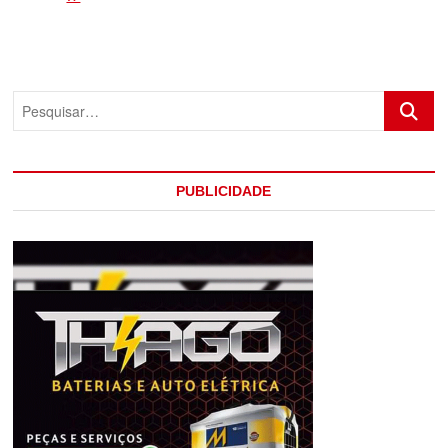
É
APREENDIDA
COM
DROGAS
E
Pesquis
ARMAS
DE
AIRSOFT
EM
ITAMARAJU
PUBLICIDADE