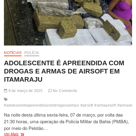
NOTÍCIAS
POLÍCIA
ADOLESCENTE É APREENDIDA COM
DROGAS E ARMAS DE AIRSOFT EM
ITAMARAJU
9 de março de 2025
No Comments
#adolescenteapreendidacomdrogasearmas
#airsoft
#armaairsoft
#armasedr
Na noite desta última sexta-feira, 07 de março, por volta das
21:30 horas, uma operação da Polícia Militar da Bahia (PMBA),
por meio do Pelotão…
ADOLESCENTE
Ver Mais