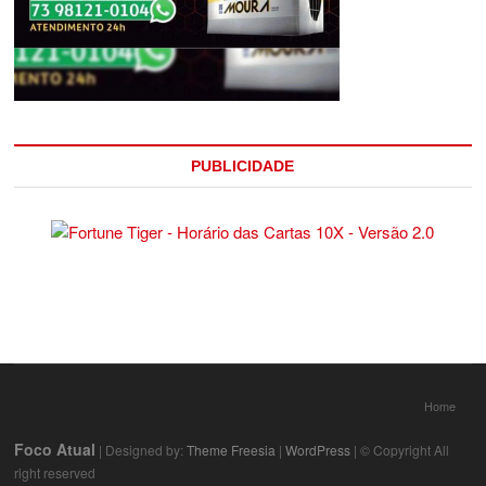
PUBLICIDADE
Home
Foco Atual
| Designed by:
Theme Freesia
|
WordPress
| © Copyright All
right reserved