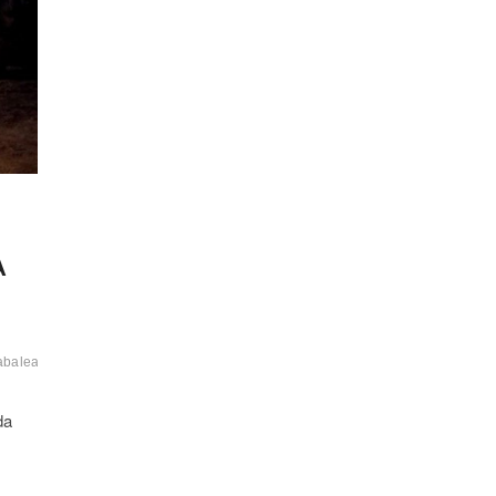
A
labaleado
da