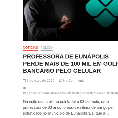
NOTÍCIAS
POLÍCIA
PROFESSORA DE EUNÁPOLIS
PERDE MAIS DE 100 MIL EM GOL
BANCÁRIO PELO CELULAR
9 de maio de 2025
No Comments
#agenciabancaria
#ameacas
#estrategiadeintimidacao
#estrat
Na noite desta última quinta-feira 08 de maio, uma
professora de 63 anos tornou-se vítima de um golpe
sofisticado no município de Eunápolis/Ba, que a…