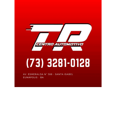
caofinanceira
#medo
#mundovirtual
#professoradeeunapolisquecaiuemgolpevir