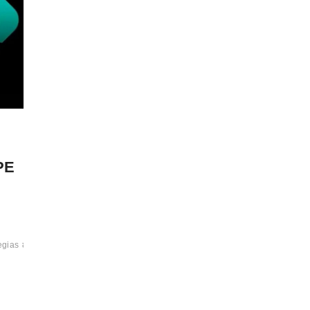
PE
egias
#golpes
#golpesbancariospelocelular
#golpevirtuas
#golpistas
#institui