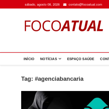
Skip
sábado, agosto 08, 2026
contato@focoatual.com
to
content
F
A 
INÍCIO
NOTÍCIAS
ESPAÇO SAÚDE
CON
Tag:
#agenciabancaria