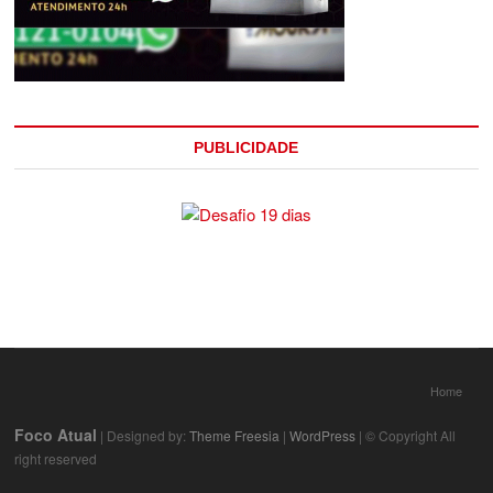
PUBLICIDADE
Home
Foco Atual
| Designed by:
Theme Freesia
|
WordPress
| © Copyright All
right reserved