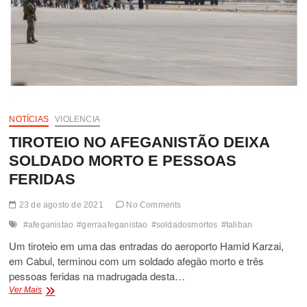
NOTÍCIAS
VIOLENCIA
TIROTEIO NO AFEGANISTÃO DEIXA
SOLDADO MORTO E PESSOAS
FERIDAS
23 de agosto de 2021
No Comments
#afeganistao
#gerraafeganistao
#soldadosmortos
#taliban
Um tiroteio em uma das entradas do aeroporto Hamid Karzai,
em Cabul, terminou com um soldado afegão morto e três
pessoas feridas na madrugada desta…
TIROTEIO
Ver Mais
NO