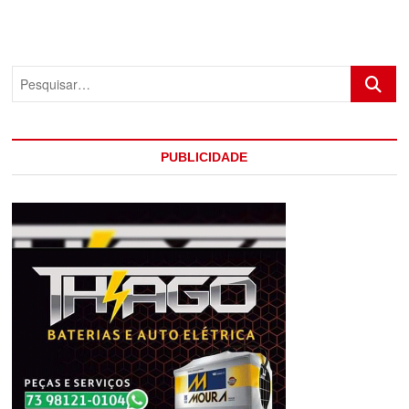
AFEGANISTÃO
DEIXA
SOLDADO
MORTO
Pesquis
E
PESSOAS
FERIDAS
PUBLICIDADE