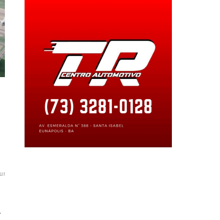
uro
#novoaeroportodeportoseguro
citação
…