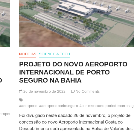
NOTÍCIAS
SCIENCE & TECH
PROJETO DO NOVO AEROPORTO
INTERNACIONAL DE PORTO
O
SEGURO NA BAHIA
26 de novembro de 2022
No Comments
#aeroporto
#aeroportoportoseguro
#concecaoaeroportodeporroseg
eroportodacostadodescobrimento
Foi divulgado neste sábado 26 de novembro, o projeto de
#novoaeroportodeportoseguroesuspenso
li
concessão do novo Aeroporto Internacional Costa do
Descobrimento será apresentado na Bolsa de Valores de