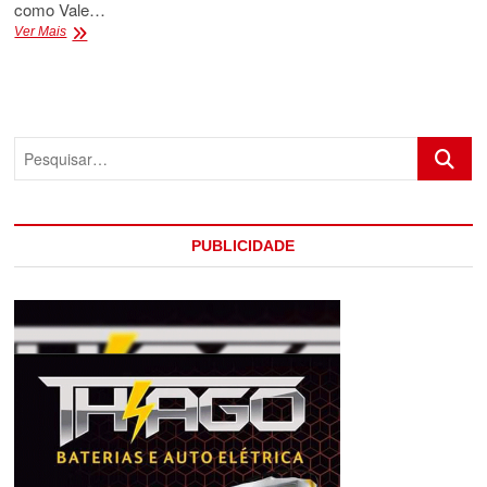
como Vale…
ADOLESCENTE
Ver Mais
MORRE
AFOGADO
EM
RIO
Pesquis
PUBLICIDADE