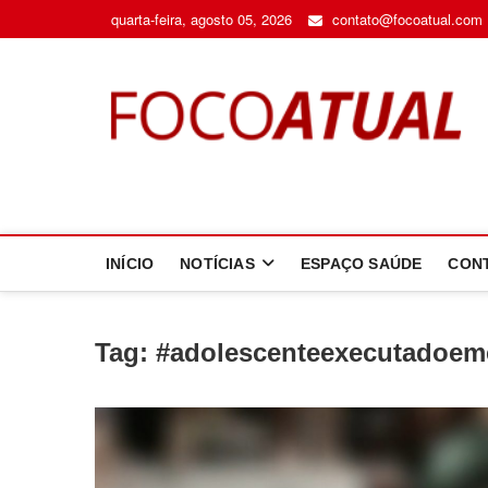
Skip
quarta-feira, agosto 05, 2026
contato@focoatual.com
to
content
F
A 
INÍCIO
NOTÍCIAS
ESPAÇO SAÚDE
CON
Tag:
#adolescenteexecutadoem