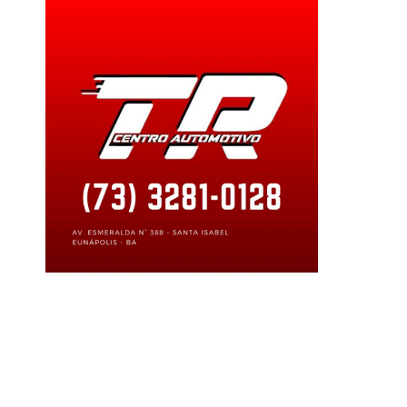
doemeunapolis
#policiacivil
#pracadocolibri
#servicodeatendimentomoveldeur