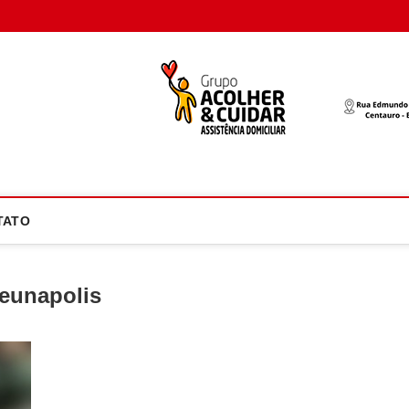
oco Atual
NOTÍCIA EM FOCO
TATO
eunapolis