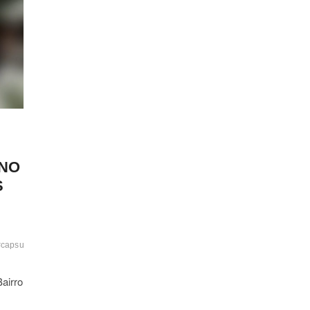
 NO
S
#capsulas
#executado
#faccaocriminosa
#gruposcriminosos
#jovemassassina
Bairro