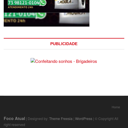
PUBLICIDADE
Home
Foco Atual
| Designed by:
Theme Freesia
|
WordPress
| © Copyright All
right reserved