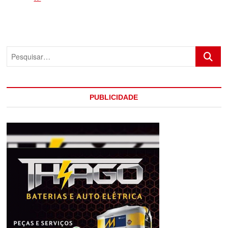
REGIONAL
DE
PORTO
SEGURO
É
Pesquis
NOTIFICADO
PELO
ESTADO
ATRAVÉS
DO
PUBLICIDADE
INSTITUTO
SETES