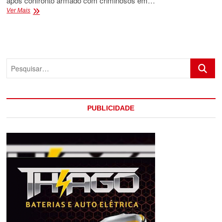
após confronto armado com criminosos em…
POLICIAL
Ver Mais
MILITAR
LEVA
TIRO
EM
OPERAÇÃO
Pesquis
E
FAZ
CIRURGIA
COM
URGÊNCIA
PUBLICIDADE
NO
HOSPITAL
REGIONAL
DE
EUNÁPOLIS