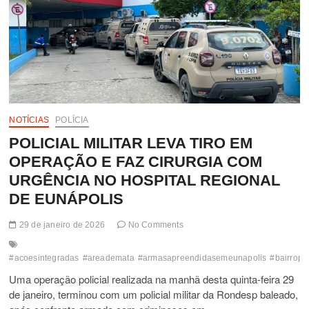
NOTÍCIAS
POLÍCIA
POLICIAL MILITAR LEVA TIRO EM
OPERAÇÃO E FAZ CIRURGIA COM
URGÊNCIA NO HOSPITAL REGIONAL
DE EUNÁPOLIS
29 de janeiro de 2026
No Comments
#acoesintegradas
#areademata
#armasapreendidasemeunapolis
#bairrop
Uma operação policial realizada na manhã desta quinta-feira 29
de janeiro, terminou com um policial militar da Rondesp baleado,