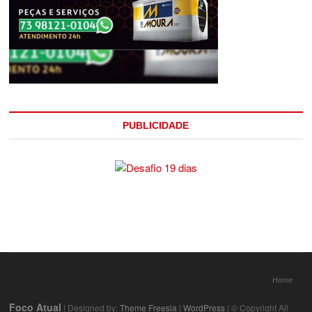
PUBLICIDADE
Home
Foco Atual
| Designed by:
Theme Freesia
|
WordPress
| © Copyright All