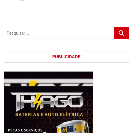
DA
PRF
NO
PERÍODO
DE
Pesquis
CARNAVAL
DAS
ESTRADAS
FEDERAIS
QUE
PUBLICIDADE
CRUZAM
A
BAHIA