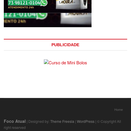
PUBLICIDADE
Home
Foco Atual
| Designed by:
Theme Freesia
|
WordPress
| © Copyright All
right reserved