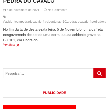
PEDRA DO CAVALO
5 de novembro de 2021
No Comments
#acidenteempedradocavalo
#acidentenabr101pedradocavalo
#pedradocava
No fim da tarde desta sexta feira, 5 de Novembro, uma carreta
desgovernada descendo uma serra, causa acidente grave na
BR 101, em Pedra do…
ACIDENTE
Ver Mais
GRAVE
NA
BR
101
EM
Pesquis
PEDRA
DO
CAVALO
PUBLICIDADE