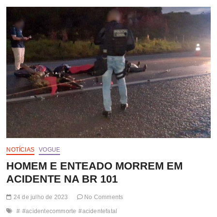
NO
ACIDENTE
NA
ORLA
NORTE
DE
PORTO
SEGURO
NOTÍCIAS
VOGUE
HOMEM E ENTEADO MORREM EM
ACIDENTE NA BR 101
24 de julho de 2023
No Comments
#
#acidentecommorte
#acidentefatal