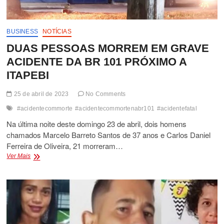
BUSINESS
NOTÍCIAS
DUAS PESSOAS MORREM EM GRAVE
ACIDENTE DA BR 101 PRÓXIMO A
ITAPEBI
25 de abril de 2023
No Comments
#acidentecommorte
#acidentecommortenabr101
#acidentefatal
Na última noite deste domingo 23 de abril, dois homens
chamados Marcelo Barreto Santos de 37 anos e Carlos Daniel
Ferreira de Oliveira, 21 morreram…
DUAS
Ver Mais
PESSOAS
MORREM
EM
GRAVE
ACIDENTE
DA
BR