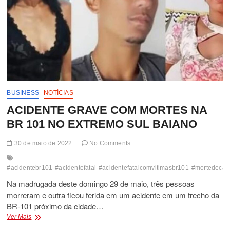
101
PRÓXIMO
A
ITAPEBI
BUSINESS
NOTÍCIAS
ACIDENTE GRAVE COM MORTES NA
BR 101 NO EXTREMO SUL BAIANO
30 de maio de 2022
No Comments
#acidentebr101
#acidentefatal
#acidentefatalcomvitimasbr101
#mortedecas
Na madrugada deste domingo 29 de maio, três pessoas
morreram e outra ficou ferida em um acidente em um trecho da
BR-101 próximo da cidade…
ACIDENTE
Ver Mais
GRAVE