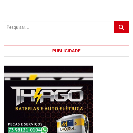
COM
MORTES
NA
BR
Pesquis
101
NO
EXTREMO
SUL
BAIANO
PUBLICIDADE