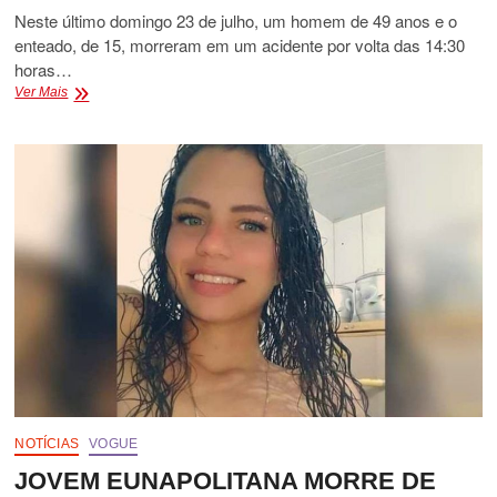
Neste último domingo 23 de julho, um homem de 49 anos e o
enteado, de 15, morreram em um acidente por volta das 14:30
horas…
HOMEM
Ver Mais
E
ENTEADO
MORREM
EM
ACIDENTE
NA
BR
101
NOTÍCIAS
VOGUE
JOVEM EUNAPOLITANA MORRE DE