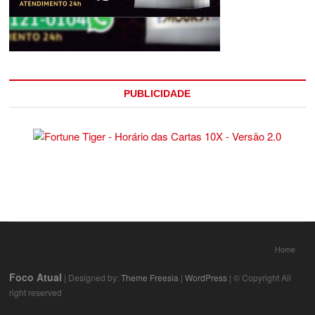
PUBLICIDADE
Home
Foco Atual
| Designed by:
Theme Freesia
|
WordPress
| © Copyright All
right reserved