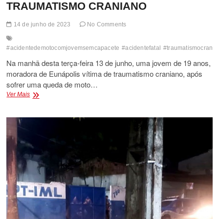
TRAUMATISMO CRANIANO
14 de junho de 2023
No Comments
#acidentedemotocomjovemsemcapacete
#acidentefatal
#traumatismocrania
Na manhã desta terça-feira 13 de junho, uma jovem de 19 anos,
moradora de Eunápolis vítima de traumatismo craniano, após
sofrer uma queda de moto…
JOVEM
Ver Mais
EUNAPOLITANA
MORRE
DE
TRAUMATISMO
CRANIANO