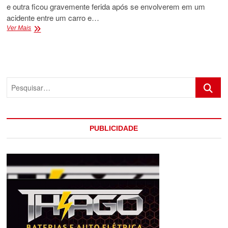
e outra ficou gravemente ferida após se envolverem em um
acidente entre um carro e…
ACIDENTE
Ver Mais
ENTRE
CAREO
E
ÔNIBUS
DEIXA
Pesquis
SEIS
PESSOAS
MORTAS
BA
NA
PUBLICIDADE
BR
101