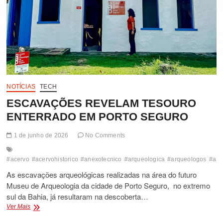
NOTÍCIAS
TECH
ESCAVAÇÕES REVELAM TESOURO
ENTERRADO EM PORTO SEGURO
1 de junho de 2026
No Comments
#acervo
#acervohistorico
#anexotecnico
#arqueologica
#arqueologos
#art
As escavações arqueológicas realizadas na área do futuro
Museu de Arqueologia da cidade de Porto Seguro, no extremo
sul da Bahia, já resultaram na descoberta…
ESCAVAÇÕES
Ver Mais
REVELAM