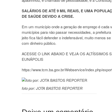
apadrinhou, é chamado de pessoalidade, e a Constitui
SALÁRIOS DE ATÉ 9 MIL REAIS, E UMA POPUL
DE SAÚDE DEVIDO A CRISE.
Em um município onde a geração de emprego é cada v
municípios para não passar necessidades, a prefeitura
jeito fica fácil defender o indefensável, muito menos 
com dinheiro público.
ACESSE O LINK ABAIXO E VEJA OS ALTÍSSIMOS
EUNÁPOLIS
https://www.tcm.ba.gov.br/Webservice/index.php/expor
foto por: JOTA BASTOS REPORTER