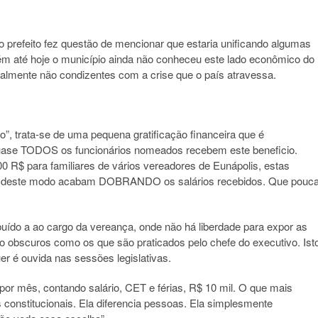
o prefeito fez questão de mencionar que estaria unificando algumas
orém até hoje o município ainda não conheceu este lado econômico do
otalmente não condizentes com a crise que o país atravessa.
o”, trata-se de uma pequena gratificação financeira que é
quase TODOS os funcionários nomeados recebem este beneficio.
0 R$ para familiares de vários vereadores de Eunápolis, estas
 e deste modo acabam DOBRANDO os salários recebidos. Que pouc
tribuído a ao cargo da vereança, onde não há liberdade para expor as
ão obscuros como os que são praticados pelo chefe do executivo. Ist
r é ouvida nas sessões legislativas.
por mês, contando salário, CET e férias, R$ 10 mil. O que mais
s constitucionais. Ela diferencia pessoas. Ela simplesmente