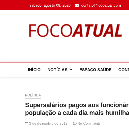
Skip
sábado, agosto 08, 2026
contato@focoatual.com
to
content
F
A 
INÍCIO
NOTÍCIAS
ESPAÇO SAÚDE
CON
POLÍTICA
Supersalários pagos aos funcionár
população a cada dia mais humilh
3 de dezembro de 2018
No Comments