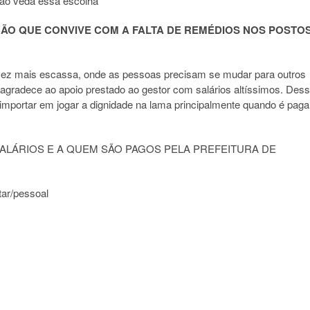
ção veda essa escolha”
AÇÃO QUE CONVIVE COM A FALTA DE REMÉDIOS NOS POSTO
ez mais escassa, onde as pessoas precisam se mudar para outros
 agradece ao apoio prestado ao gestor com salários altíssimos. Des
se importar em jogar a dignidade na lama principalmente quando é paga
 SALÁRIOS E A QUEM SÃO PAGOS PELA PREFEITURA DE
tar/pessoal