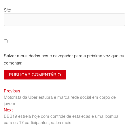
Site
Salvar meus dados neste navegador para a próxima vez que eu
comentar.
Previous
Navegação
Previous
post:
Motorista da Uber estupra e marca rede social em corpo de
de
jovem
Post
Next
Next
post:
BBB19 estreia hoje com controle de estalecas e uma ‘bomba’
para os 17 participantes; saiba mais!