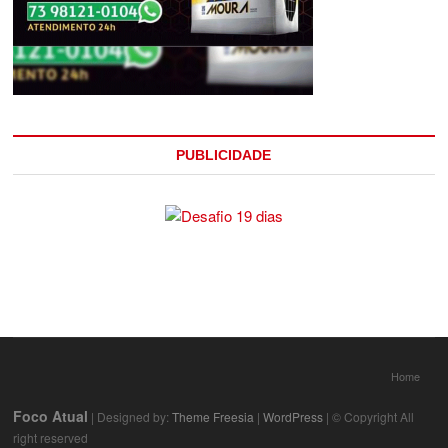
PUBLICIDADE
Home
Foco Atual
| Designed by:
Theme Freesia
|
WordPress
| © Copyright All
right reserved