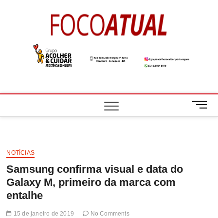
Skip
to
Foco
A NOTÍCIA EM
content
FOCO
Atual
M
e
n
u
B
NOTÍCIAS
u
Samsung confirma visual e data do
t
t
Galaxy M, primeiro da marca com
o
entalhe
n
15 de janeiro de 2019
No Comments