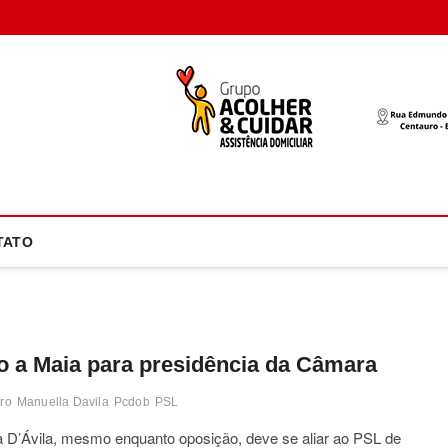
oco Atual
NOTÍCIA EM FOCO
TATO
o a Maia para presidência da Câmara
aro
Manuella Davila
Pcdob
PSL
D’Ávila, mesmo enquanto oposição, deve se aliar ao PSL de