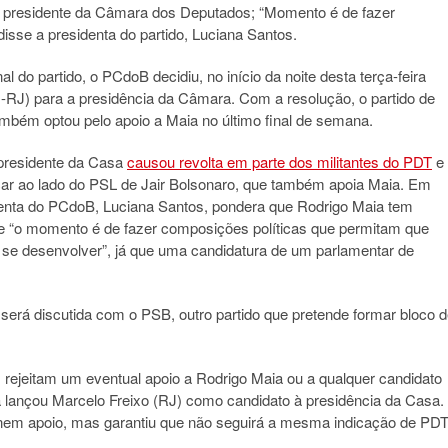
 presidente da Câmara dos Deputados; “Momento é de fazer
sse a presidenta do partido, Luciana Santos.
 do partido, o PCdoB decidiu, no início da noite desta terça-feira
M-RJ) para a presidência da Câmara. Com a resolução, o partido de
bém optou pelo apoio a Maia no último final de semana.
presidente da Casa
causou revolta em parte dos militantes do PDT
e
ar ao lado do PSL de Jair Bolsonaro, que também apoia Maia. Em
identa do PCdoB, Luciana Santos, pondera que Rodrigo Maia tem
e “o momento é de fazer composições políticas que permitam que
 se desenvolver”, já que uma candidatura de um parlamentar de
erá discutida com o PSB, outro partido que pretende formar bloco 
rejeitam um eventual apoio a Rodrigo Maia ou a qualquer candidato
 lançou Marcelo Freixo (RJ) como candidato à presidência da Casa.
 nem apoio, mas garantiu que não seguirá a mesma indicação de PD