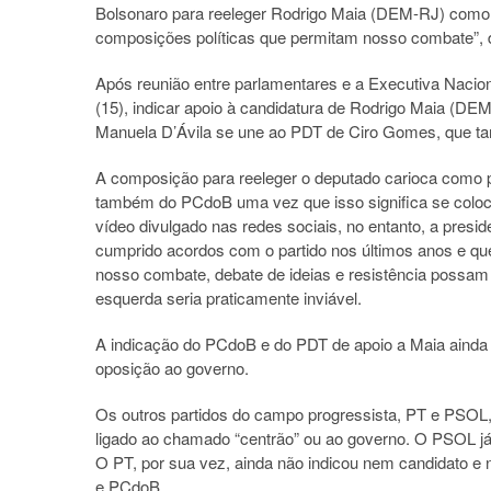
Bolsonaro para reeleger Rodrigo Maia (DEM-RJ) como
composições políticas que permitam nosso combate”, di
Após reunião entre parlamentares e a Executiva Nacional
(15), indicar apoio à candidatura de Rodrigo Maia (DE
Manuela D’Ávila se une ao PDT de Ciro Gomes, que tam
A composição para reeleger o deputado carioca como 
também do PCdoB uma vez que isso significa se coloc
vídeo divulgado nas redes sociais, no entanto, a pres
cumprido acordos com o partido nos últimos anos e qu
nosso combate, debate de ideias e resistência possam
esquerda seria praticamente inviável.
A indicação do PCdoB e do PDT de apoio a Maia ainda s
oposição ao governo.
Os outros partidos do campo progressista, PT e PSOL, 
ligado ao chamado “centrão” ou ao governo. O PSOL já
O PT, por sua vez, ainda não indicou nem candidato e
e PCdoB.