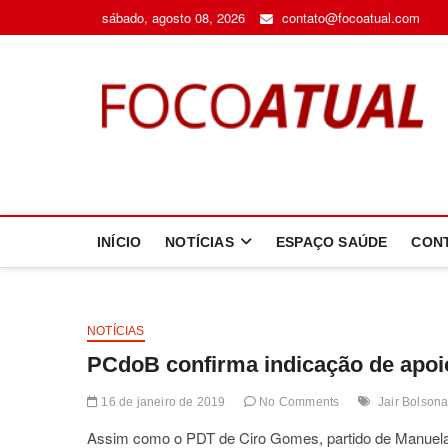
Skip
sábado, agosto 08, 2026
contato@focoatual.com
to
content
F
A 
INÍCIO
NOTÍCIAS
ESPAÇO SAÚDE
CON
NOTÍCIAS
PCdoB confirma indicação de apoi
16 de janeiro de 2019
No Comments
Jair Bolson
Assim como o PDT de Ciro Gomes, partido de Manuela 