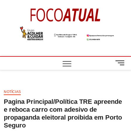
Skip
to
Foco
A NOTÍCIA EM
content
FOCO
Atual
M
e
n
u
B
NOTÍCIAS
u
Pagina Principal/Política TRE apreende
t
t
e reboca carro com adesivo de
o
propaganda eleitoral proibida em Porto
n
Seguro