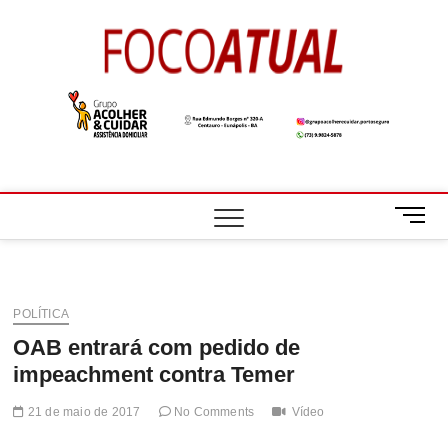
Skip
to
Foco
A NOTÍCIA EM
content
FOCO
Atual
M
e
n
u
B
POLÍTICA
u
OAB entrará com pedido de
t
t
impeachment contra Temer
o
n
21 de maio de 2017
No Comments
Vídeo