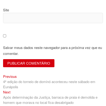
Site
Salvar meus dados neste navegador para a próxima vez que eu
comentar.
Previous
Navegação
Previous
post:
4ª edição do torneio de dominó aconteceu neste sábado em
de
Eunápolis
Post
Next
Next
post:
Após determinação da Justiça, barraca de praia é demolida e
homem que morava no local fica desabrigado