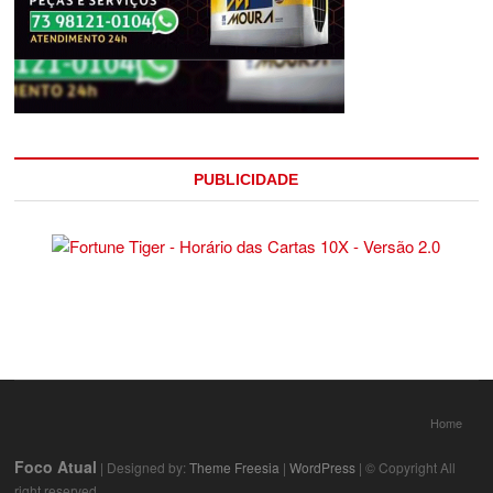
PUBLICIDADE
Home
Foco Atual
| Designed by:
Theme Freesia
|
WordPress
| © Copyright All
right reserved