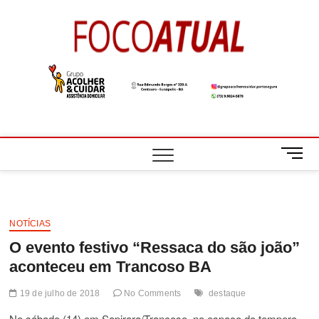
Skip
to
Foco
A NOTÍCIA EM
content
FOCO
Atual
M
e
n
u
B
NOTÍCIAS
u
O evento festivo “Ressaca do são joão”
t
t
aconteceu em Trancoso BA
o
n
19 de julho de 2018
No Comments
destaque
No sábado (14) em Sapirara/Trancoso, no espaço do tempero,