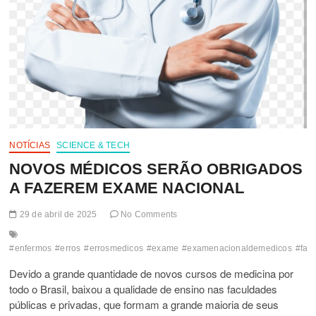
NOTÍCIAS
SCIENCE & TECH
NOVOS MÉDICOS SERÃO OBRIGADOS
A FAZEREM EXAME NACIONAL
29 de abril de 2025
No Comments
#enfermos
#erros
#errosmedicos
#exame
#examenacionaldemedicos
#fac
Devido a grande quantidade de novos cursos de medicina por
todo o Brasil, baixou a qualidade de ensino nas faculdades
públicas e privadas, que formam a grande maioria de seus