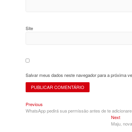
Site
Salvar meus dados neste navegador para a próxima ve
Previous
Navegação
Previous
post:
WhatsApp pedirá sua permissão antes de te adiciona
de
Next
Next
Post
post:
Maju, nova