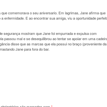
 que comemorava o seu aniversario. Em lagrimas, Jane afirma que
 a enfermidade. E ao encontrar sua amiga, viu a oportunidade perfeit
de segurança mostram que Jane foi empurrada e expulsa com
r ela passou mal e se desequilibrou ao tentar se apoiar em uma cadeir
ância disse que as marcas que ela possui no braço (proveniente da
rastando Jane para fora do bar.
obrigatórios são marcados com
*