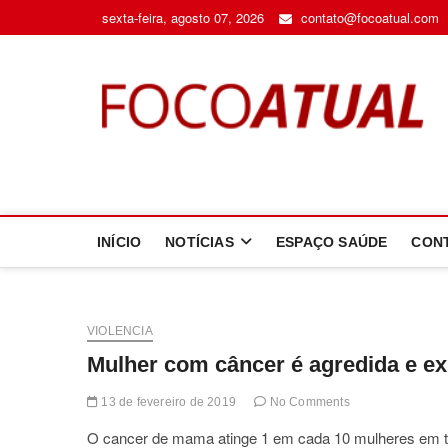
Skip
sexta-feira, agosto 07, 2026
contato@focoatual.com
to
content
F
A 
INÍCIO
NOTÍCIAS
ESPAÇO SAÚDE
CON
VIOLENCIA
Mulher com câncer é agredida e ex
13 de fevereiro de 2019
No Comments
O cancer de mama atinge 1 em cada 10 mulheres em 