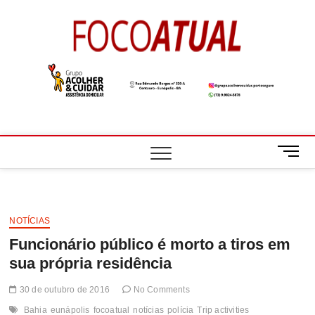
Skip
to
Foco
A NOTÍCIA EM
content
FOCO
Atual
M
e
n
u
B
NOTÍCIAS
u
Funcionário público é morto a tiros em
t
t
sua própria residência
o
n
30 de outubro de 2016
No Comments
Bahia
eunápolis
focoatual
notícias
polícia
Trip activities