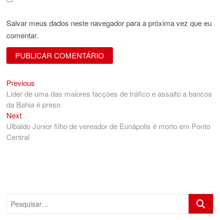
Salvar meus dados neste navegador para a próxima vez que eu
comentar.
Previous
Navegação
Previous
post:
Líder de uma das maiores facções de tráfico e assalto a bancos
de
da Bahia é preso
Post
Next
Next
post:
Ulbaldo Junior filho de vereador de Eunápolis é morto em Ponto
Central
Pesquis