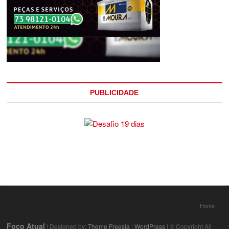
PUBLICIDADE
Home
Foco Atual
| Designed by:
Theme Freesia
|
WordPress
| © Copyright All