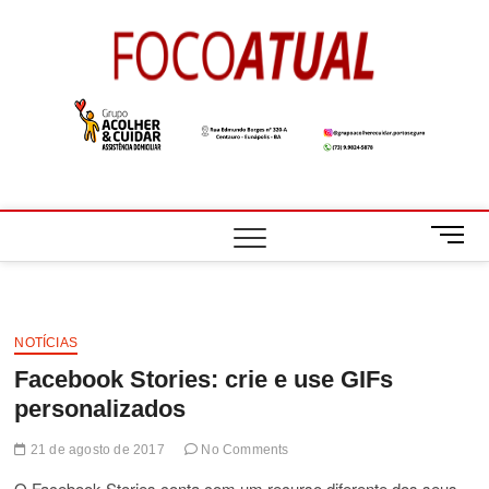
Skip
to
Foco
A NOTÍCIA EM
content
FOCO
Atual
M
e
n
u
B
NOTÍCIAS
u
Facebook Stories: crie e use GIFs
t
t
personalizados
o
n
21 de agosto de 2017
No Comments
O Facebook Stories conta com um recurso diferente dos seus