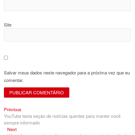
Site
Salvar meus dados neste navegador para a próxima vez que eu
comentar.
Previous
Navegação
Previous
post:
YouTube testa seção de notícias quentes para manter você
de
sempre informado
Post
Next
Next