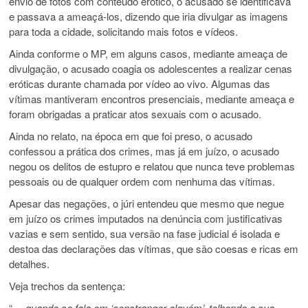
envio de fotos com conteúdo erótico, o acusado se identificava
e passava a ameaçá-los, dizendo que iria divulgar as imagens
para toda a cidade, solicitando mais fotos e vídeos.
Ainda conforme o MP, em alguns casos, mediante ameaça de
divulgação, o acusado coagia os adolescentes a realizar cenas
eróticas durante chamada por vídeo ao vivo. Algumas das
vítimas mantiveram encontros presenciais, mediante ameaça e
foram obrigadas a praticar atos sexuais com o acusado.
Ainda no relato, na época em que foi preso, o acusado
confessou a prática dos crimes, mas já em juízo, o acusado
negou os delitos de estupro e relatou que nunca teve problemas
pessoais ou de qualquer ordem com nenhuma das vítimas.
Apesar das negações, o júri entendeu que mesmo que negue
em juízo os crimes imputados na denúncia com justificativas
vazias e sem sentido, sua versão na fase judicial é isolada e
destoa das declarações das vítimas, que são coesas e ricas em
detalhes.
Veja trechos da sentença:
“…
q
uando se fala em ‘constranger alguém’, tolhendo a sua