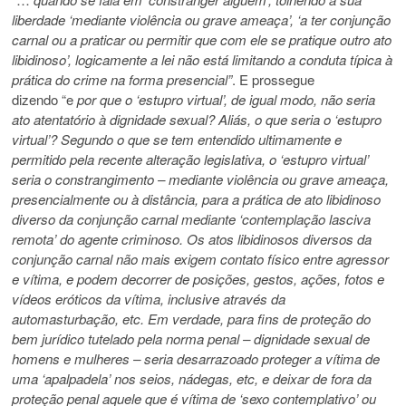
liberdade ‘mediante violência ou grave ameaça’, ‘a ter conjunção
carnal ou a praticar ou permitir que com ele se pratique outro ato
libidinoso’, logicamente a lei não está limitando a conduta típica à
prática do crime na forma presencial”
. E prossegue
dizendo “e
por que o ‘estupro virtual’, de igual modo, não seria
ato atentatório à dignidade sexual? Aliás, o que seria o ‘estupro
virtual’? Segundo o que se tem entendido ultimamente e
permitido pela recente alteração legislativa, o ‘estupro virtual’
seria o constrangimento – mediante violência ou grave ameaça,
presencialmente ou à distância, para a prática de ato libidinoso
diverso da conjunção carnal mediante ‘contemplação lasciva
remota’ do agente criminoso. Os atos libidinosos diversos da
conjunção carnal não mais exigem contato físico entre agressor
e vítima, e podem decorrer de posições, gestos, ações, fotos e
vídeos eróticos da vítima, inclusive através da
automasturbação, etc. Em verdade, para fins de proteção do
bem jurídico tutelado pela norma penal – dignidade sexual de
homens e mulheres – seria desarrazoado proteger a vítima de
uma ‘apalpadela’ nos seios, nádegas, etc, e deixar de fora da
proteção penal aquele que é vítima de ‘sexo contemplativo’ ou