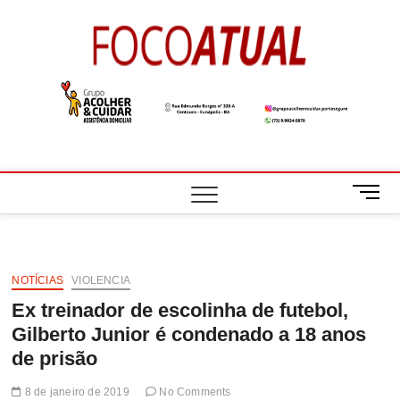
Skip
to
Foco
A NOTÍCIA EM
content
FOCO
Atual
M
e
n
u
B
NOTÍCIAS
VIOLENCIA
u
Ex treinador de escolinha de futebol,
t
t
Gilberto Junior é condenado a 18 anos
o
de prisão
n
8 de janeiro de 2019
No Comments