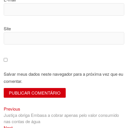
Site
Salvar meus dados neste navegador para a próxima vez que eu
comentar.
Previous
Navegação
Previous
post:
Justiça obriga Embasa a cobrar apenas pelo valor consumido
de
nas contas de água
Next
Next