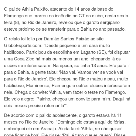
O pai de Athila Paixão, atacante de 14 anos da base do
Flamengo que morreu no incêndio no CT do clube, nesta sexta-
feira (8), no Rio de Janeiro, revelou que o garoto sergipano
esteve próximo de se transferir para o Bahia no ano passado.
O relato foi feito por Damião Santos Paixão ao site
GloboEsporte.com: “Desde pequeno é um cara muito
habilidoso. Participou da escolinha em Lagarto (SE), foi disputar
uma Copa Zico há mais ou menos um ano, chegando lá os
clubes se interessaram. Na época, só tinha 13 anos. Era para ir
para o Bahia, a gente falou: ‘Não vai. Vamos ver se você vai
para o Rio de Janeiro’. Ele chegou no Rio e matou a pau, muito
habilidoso, Fluminense, Flamengo e outros clubes interessaram
nele. Chega o convite: ‘Athila, vem fazer o teste no Flamengo.
Ele veio alegre: ‘Painho, chegou um convite para mim. Daqui há
dois meses preciso retornar lá’”.
De acordo com o pai do adolescente, o garoto estava há 11
meses no Rio de Janeiro. “Domingo ele estava aqui de férias,
embarquei ele em Aracaju. Ainda falei: ‘Athila, se não quiser,
pode ficar de boa’. Ele disse: ‘Pai, é tudo que eu quero’. Disse