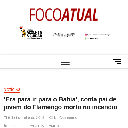
Skip
to
Foco
A NOTÍCIA EM
content
FOCO
Atual
M
e
n
u
B
NOTÍCIAS
u
‘Era para ir para o Bahia’, conta pai de
t
t
jovem do Flamengo morto no incêndio
o
n
9 de fevereiro de 2019
No Comments
destaque
TRAGÉDIA FLAMENGO