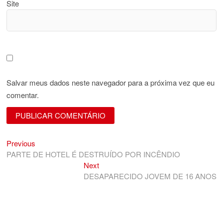
Site
Salvar meus dados neste navegador para a próxima vez que eu
comentar.
Previous
Navegação
Previous
post:
PARTE DE HOTEL É DESTRUÍDO POR INCÊNDIO
de
Next
Next
Post
post:
DESAPARECIDO JOVEM DE 16 ANOS