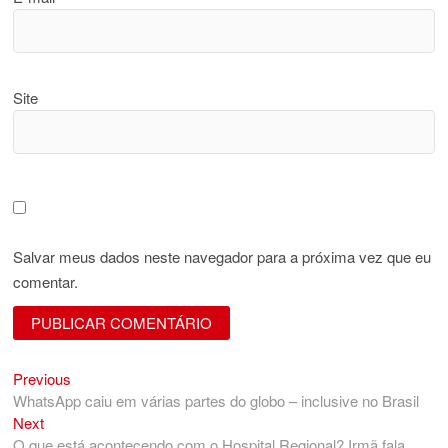
Site
Salvar meus dados neste navegador para a próxima vez que eu
comentar.
Previous
Navegação
Previous
post:
WhatsApp caiu em várias partes do globo – inclusive no Brasil
de
Next
Next
Post
post:
O que está acontecendo com o Hospital Regional? Irmã fala