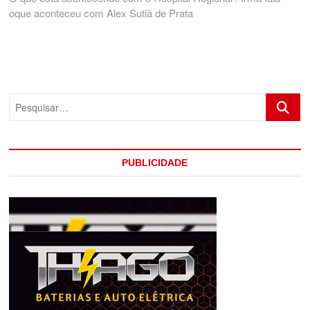
oque aconteceu com Alex Sutiã de Prata
Pesquis
PUBLICIDADE