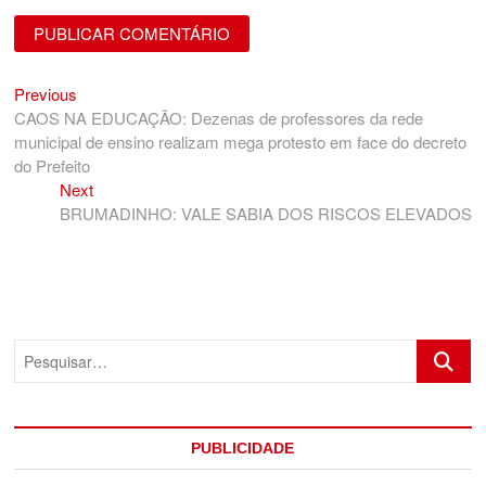
Previous
Navegação
Previous
post:
CAOS NA EDUCAÇÃO: Dezenas de professores da rede
de
municipal de ensino realizam mega protesto em face do decreto
Post
do Prefeito
Next
Next
post:
BRUMADINHO: VALE SABIA DOS RISCOS ELEVADOS
Pesquis
PUBLICIDADE