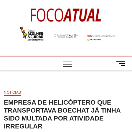
Skip
to
Foco
A NOTÍCIA EM
content
FOCO
Atual
M
e
n
u
B
NOTÍCIAS
u
EMPRESA DE HELICÓPTERO QUE
t
t
TRANSPORTAVA BOECHAT JÁ TINHA
o
SIDO MULTADA POR ATIVIDADE
n
IRREGULAR