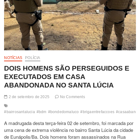
NOTÍCIAS
POLÍCIA
DOIS HOMENS SÃO PERSEGUIDOS E
EXECUTADOS EM CASA
ABANDONADA NO SANTA LÚCIA
2 de setembro de 2025
No Comments
#bairrosantalucia
#bdm
#bondedomaluco
#brigaentrefaccoes
#casaaband
A madrugada desta terça-feira 02 de setembro, foi marcada por
uma cena de extrema violência no bairro Santa Lúcia da cidade
de Eunápolis/Ba. Dois homens foram assassinados na Rua