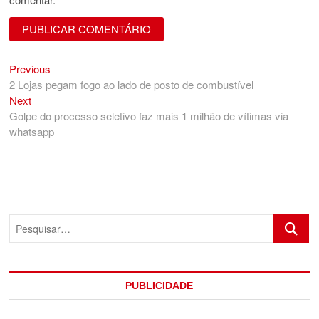
Previous
Navegação
Previous
post:
2 Lojas pegam fogo ao lado de posto de combustível
de
Next
Next
Post
post:
Golpe do processo seletivo faz mais 1 milhão de vítimas via
whatsapp
Pesquis
PUBLICIDADE