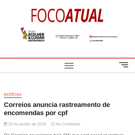
Skip
to
Foco
A NOTÍCIA EM
content
FOCO
Atual
M
e
n
u
B
NOTÍCIAS
u
Correios anuncia rastreamento de
t
t
encomendas por cpf
o
n
25 de janeiro de 2018
No Comments
Os Correios anunciaram hoje (24) que será possível rastrear