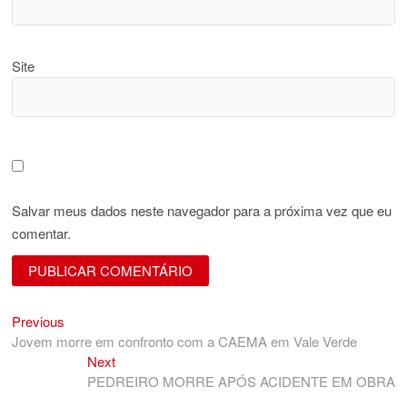
Site
Salvar meus dados neste navegador para a próxima vez que eu
comentar.
Previous
Navegação
Previous
post:
Jovem morre em confronto com a CAEMA em Vale Verde
de
Next
Next
Post
post:
PEDREIRO MORRE APÓS ACIDENTE EM OBRA