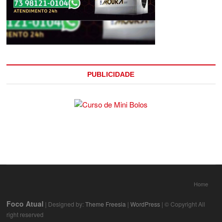
PUBLICIDADE
Home
Foco Atual
| Designed by:
Theme Freesia
|
WordPress
| © Copyright All
right reserved