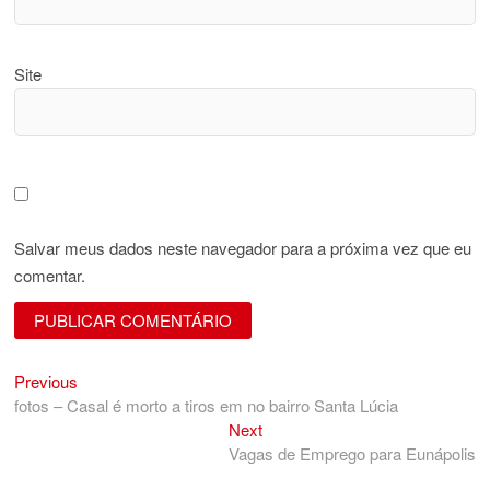
Site
Salvar meus dados neste navegador para a próxima vez que eu
comentar.
Previous
Navegação
Previous
post:
fotos – Casal é morto a tiros em no bairro Santa Lúcia
de
Next
Next
Post
post:
Vagas de Emprego para Eunápolis