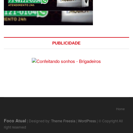
PUBLICIDADE
Home
Foco Atual
| Designed by:
Theme Freesia
|
WordPress
| © Copyright All
right reserved