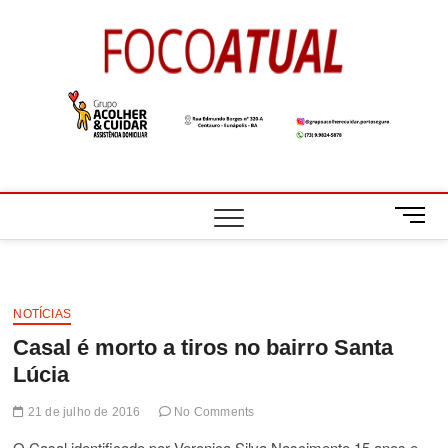
Skip
to
Foco
A NOTÍCIA EM
content
FOCO
Atual
M
e
n
u
B
NOTÍCIAS
u
Casal é morto a tiros no bairro Santa
t
t
Lúcia
o
n
21 de julho de 2016
No Comments
O Casal identificado por Veronica Silva Nascimento,15 anos e