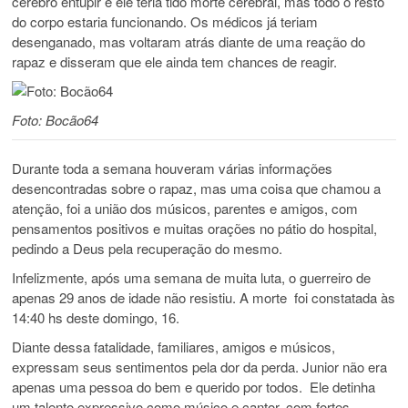
cérebro entupir e ele teria tido morte cerebral, mas todo o resto
do corpo estaria funcionando. Os médicos já teriam
desenganado, mas voltaram atrás diante de uma reação do
rapaz e disseram que ele ainda tem chances de reagir.
Foto: Bocão64
Durante toda a semana houveram várias informações
desencontradas sobre o rapaz, mas uma coisa que chamou a
atenção, foi a união dos músicos, parentes e amigos, com
pensamentos positivos e muitas orações no pátio do hospital,
pedindo a Deus pela recuperação do mesmo.
Infelizmente, após uma semana de muita luta, o guerreiro de
apenas 29 anos de idade não resistiu. A morte foi constatada às
14:40 hs deste domingo, 16.
Diante dessa fatalidade, familiares, amigos e músicos,
expressam seus sentimentos pela dor da perda. Junior não era
apenas uma pessoa do bem e querido por todos. Ele detinha
um talento expressivo como músico e cantor, com fortes