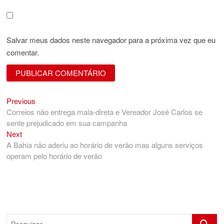
Salvar meus dados neste navegador para a próxima vez que eu
comentar.
Previous
Navegação
Previous
post:
Correios não entrega mala-direta e Vereador José Carlos se
de
sente prejudicado em sua campanha
Post
Next
Next
post:
A Bahia não aderiu ao horário de verão mas alguns serviços
operam pelo horário de verão
Pesquis