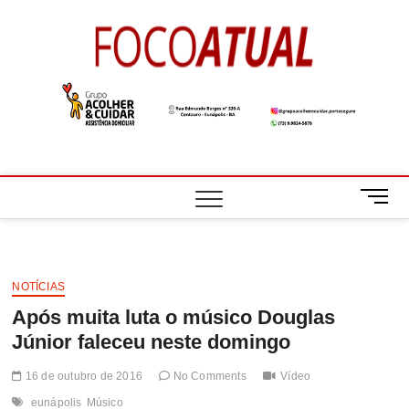
Skip
to
Foco
A NOTÍCIA EM
content
FOCO
Atual
M
e
n
u
B
NOTÍCIAS
u
Após muita luta o músico Douglas
t
t
Júnior faleceu neste domingo
o
n
16 de outubro de 2016
No Comments
Vídeo
eunápolis
Músico