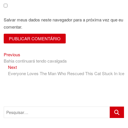
Salvar meus dados neste navegador para a próxima vez que eu
comentar.
Previous
Navegação
Previous
post:
Bahia continuará tendo cavalgada
de
Next
Next
Post
post:
Everyone Loves The Man Who Rescued This Cat Stuck In Ice
Pesquis