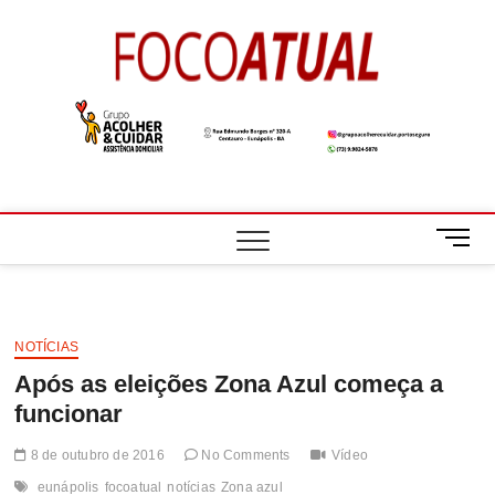
Skip
to
Foco
A NOTÍCIA EM
content
FOCO
Atual
M
e
n
u
B
NOTÍCIAS
u
Após as eleições Zona Azul começa a
t
t
funcionar
o
n
8 de outubro de 2016
No Comments
Vídeo
eunápolis
focoatual
notícias
Zona azul