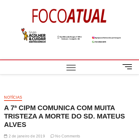
Skip
to
Foco
A NOTÍCIA EM
content
FOCO
Atual
M
e
n
u
B
NOTÍCIAS
u
A 7ª CIPM COMUNICA COM MUITA
t
t
TRISTEZA A MORTE DO SD. MATEUS
o
ALVES
n
2 de janeiro de 2019
No Comments