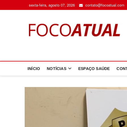
Skip
sexta-feira, agosto 07, 2026
contato@focoatual.com
to
content
F
A 
INÍCIO
NOTÍCIAS
ESPAÇO SAÚDE
CON