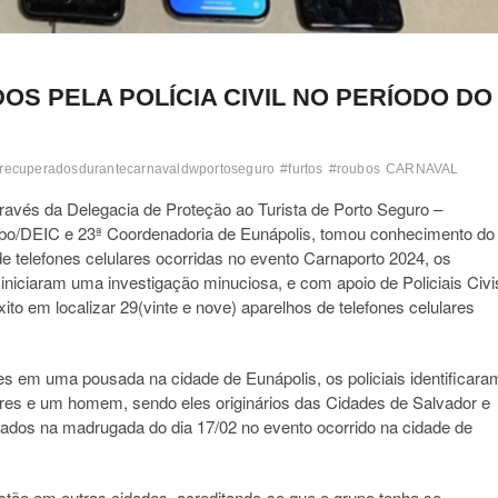
S PELA POLÍCIA CIVIL NO PERÍODO DO
srecuperadosdurantecarnavaldwportoseguro
#furtos
#roubos
CARNAVAL
através da Delegacia de Proteção ao Turista de Porto Seguro –
o/DEIC e 23ª Coordenadoria de Eunápolis, tomou conhecimento do
de telefones celulares ocorridas no evento Carnaporto 2024, os
 iniciaram uma investigação minuciosa, e com apoio de Policiais Civi
to em localizar 29(vinte e nove) aparelhos de telefones celulares
es em uma pousada na cidade de Eunápolis, os policiais identificara
res e um homem, sendo eles originários das Cidades de Salvador e
rados na madrugada do dia 17/02 no evento ocorrido na cidade de
stão em outras cidades, acreditando-se que o grupo tenha se