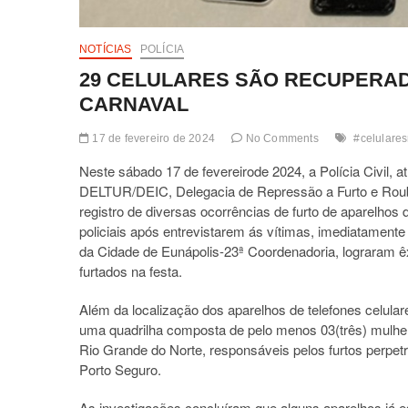
NOTÍCIAS
POLÍCIA
29 CELULARES SÃO RECUPERADO
CARNAVAL
17 de fevereiro de 2024
No Comments
#celulare
Neste sábado 17 de fevereirode 2024, a Polícia Civil, 
DELTUR/DEIC, Delegacia de Repressão a Furto e Roub
registro de diversas ocorrências de furto de aparelhos 
policiais após entrevistarem ás vítimas, imediatamente
da Cidade de Eunápolis-23ª Coordenadoria, lograram êxi
furtados na festa.
Além da localização dos aparelhos de telefones celular
uma quadrilha composta de pelo menos 03(três) mulhe
Rio Grande do Norte, responsáveis pelos furtos perpet
Porto Seguro.
As investigações concluíram que alguns aparelhos já e